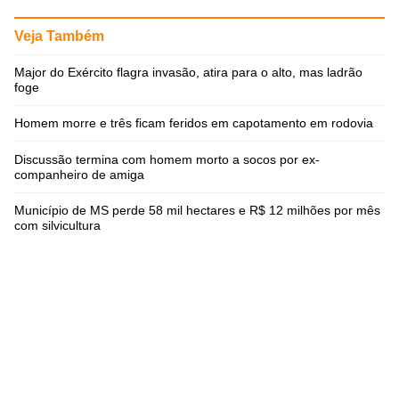
Veja Também
Major do Exército flagra invasão, atira para o alto, mas ladrão
foge
Homem morre e três ficam feridos em capotamento em rodovia
Discussão termina com homem morto a socos por ex-
companheiro de amiga
Município de MS perde 58 mil hectares e R$ 12 milhões por mês
com silvicultura
A operação conjunta está investigando o caso e ainda
conforme a Polícia Federal, a integração entre os órgãos e
os indígenas agiliza o atendimento nas ocorrências
ambientais para incentivar ações de prevenção.